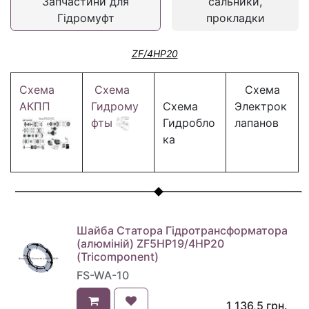
Запчастини для
сальники,
Гідромуфт
прокладки
ZF/4HP20
Схема
Схема
Схема
АКПП
Гидрому
Схема
Электрок
фты
Гидробло
лапанов
ка
Шайба Статора Гідротрансформатора
(алюміній) ZF5HP19/4HP20
(Tricomponent)
FS-WA-10
1 136,5
грн.