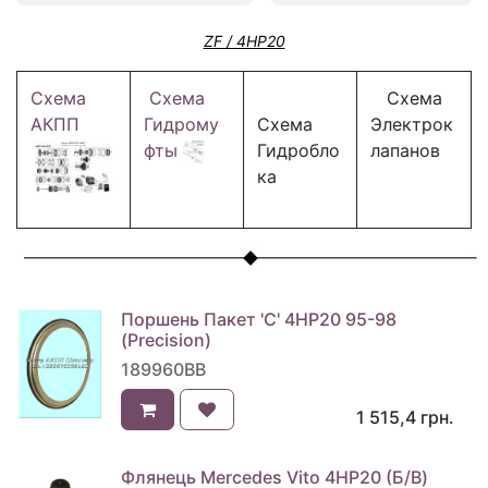
ZF / 4HP20
Схема
Схема
Схема
АКПП
Гидрому
Схема
Электрок
фты
Гидробло
лапанов
ка
Поршень Пакет 'C' 4HP20 95-98
(Precision)
189960BB
1 515,4
грн.
Флянець Mercedes Vito 4HP20 (Б/В)