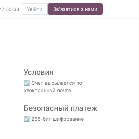
Увійти
Зв'язатися з нами
47-55-33
Условия
☑ Счет высылается по
электронной почте
Безопасный платеж
☑ 256-бит шифрование