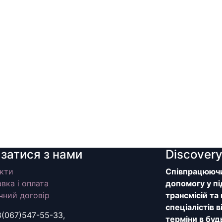
язатися з нами
Discover
кти
Співпрацюючи 
вка і оплата
допомогу у пі
чний договір
трансмісій та
спеціалістів 
8(067)547-55-33,
терміни в буд