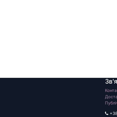
Зв'
Конта
Доста
Публі
+3