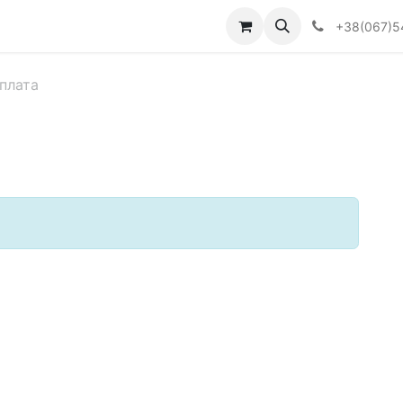
Визначити тип АКПП
+38(067)5
плата