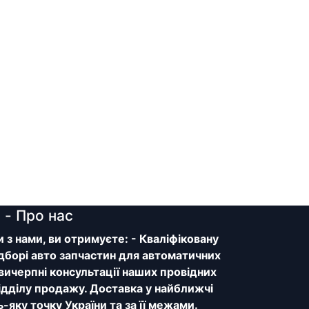
y
- Про нас
з нами, ви отримуєте: - Кваліфіковану
дборі авто запчастин для автоматичних
 вичерпні консультації наших провідних
відділу продажу. Доставка у найближчі
ь-яку точку України та за її межами.