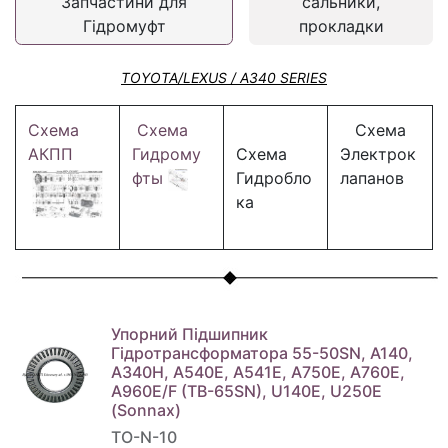
Запчастини для
сальники,
Гідромуфт
прокладки
TOYOTA/LEXUS / A340 SERIES
Схема
Схема
Схема
АКПП
Гидрому
Схема
Электрок
фты
Гидробло
лапанов
ка
Упорний Підшипник
Гідротрансформатора 55-50SN, A140,
A340H, A540E, A541E, A750E, A760E,
A960E/F (TB-65SN), U140E, U250E
(Sonnax)
TO-N-10