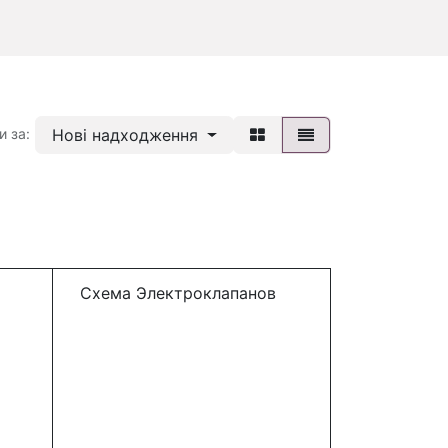
Нові надходження
и за:
Схема Электроклапанов