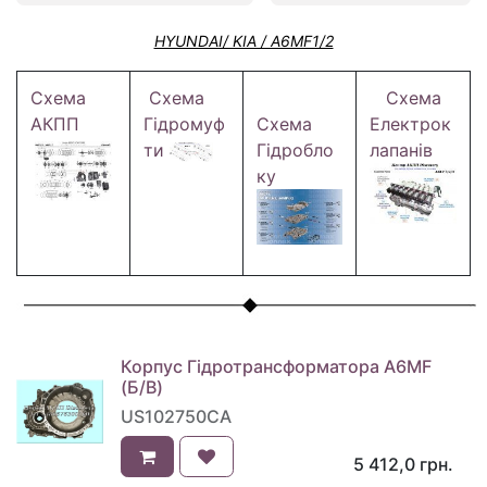
HYUNDAI/ KIA / A6MF1/2
Схема
Схема
Схема
АКПП
Гідромуф
Схема
Електрок
ти
Гідробло
лапанів
ку
Корпус Гідротрансформатора A6MF
(Б/В)
US102750CA
5 412,0
грн.