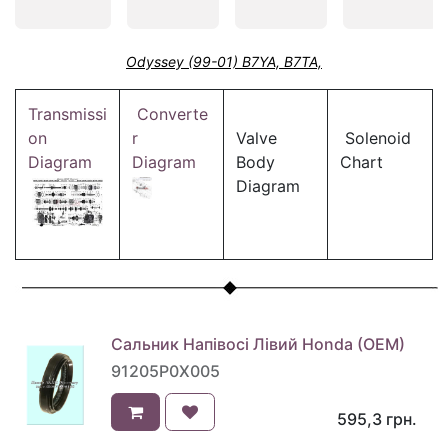
Odyssey (99-01) B7YA, B7TA,
Transmissi
Converte
on
r
Valve
Solenoid
Diagram
Diagram
Body
Chart
Diagram
Сальник Напівосі Лівий Honda (OEM)
91205P0X005
595,3
грн.