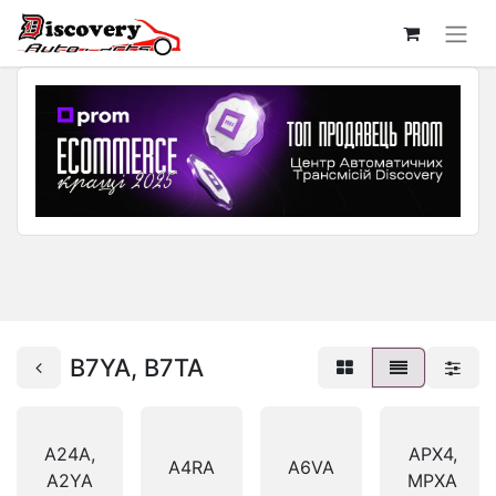
B7YA, B7TA
A24A,
APX4,
A4RA
A6VA
A2YA
MPXA