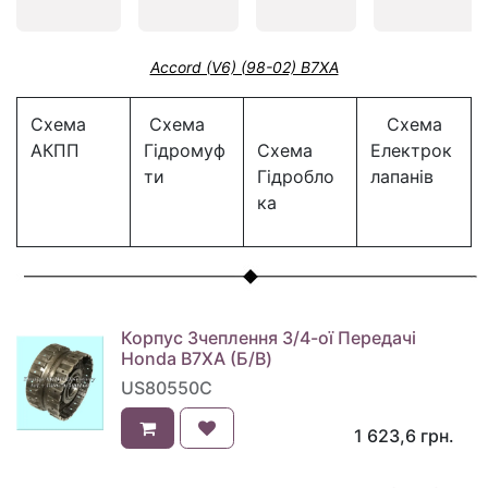
Accord (V6) (98-02) B7XA
Схема
Схема
Схема
АКПП
Гідромуф
Схема
Електрок
ти
Гідробло
лапанів
ка
Корпус Зчеплення 3/4-ої Передачі
Honda B7XA (Б/В)
US80550C
1 623,6
грн.