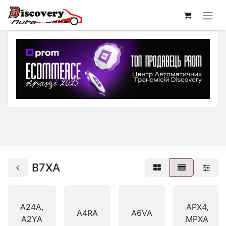
B7XA
A24A,
APX4,
A4RA
A6VA
A2YA
MPXA