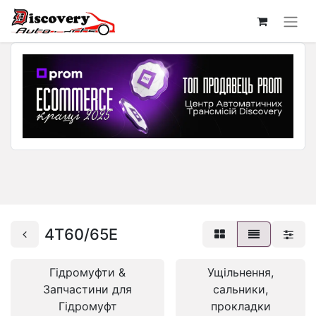
4T60/65E
Гідромуфти &
Ущільнення,
Запчастини для
сальники,
Гідромуфт
прокладки