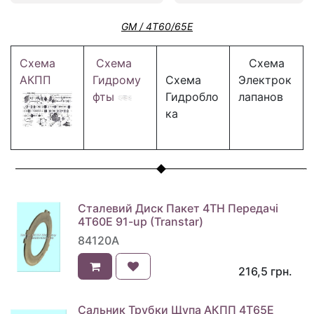
GM / 4T60/65E
Схема
Схема
Схема
АКПП
Гидрому
Схема
Электрок
фты
Гидробло
лапанов
ка
Сталевий Диск Пакет 4TH Передачі
4T60E 91-up (Transtar)
84120A
216,5
грн.
Сальник Трубки Щупа АКПП 4T65E