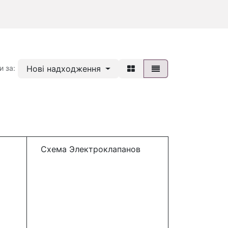
Нові надходження
и за:
Схема Электроклапанов