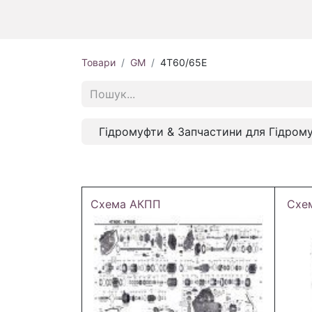
Товари
GM
4T60/65E
Гідромуфти & Запчастини для Гідром
Схема АКПП
Схе