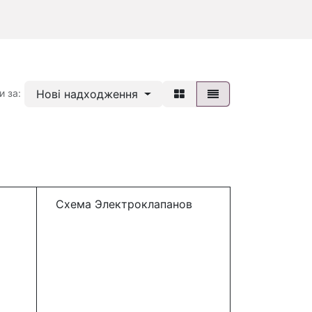
Нові надходження
и за:
Схема Электроклапанов