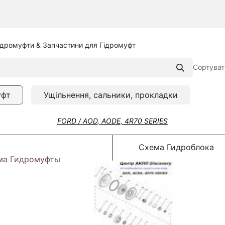
ідромуфти & Запчастини для Гідромуфт
Сортуват
уфт
Ущільнення, сальники, прокладки
FORD / AOD, AODE, 4R70 SERIES
Схема Гидроблока
ма Гидромуфты