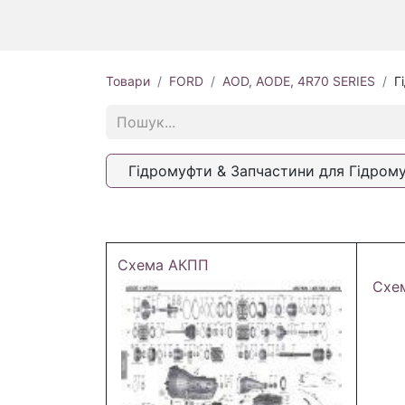
Товари
FORD
AOD, AODE, 4R70 SERIES
Г
Гідромуфти & Запчастини для Гідром
Схема АКПП
Схе