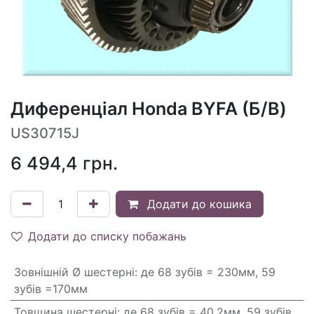
Диференціал Honda BYFA (Б/В)
US30715J
6 494,4
грн.
Додати до кошика
Додати до списку побажань
Зовнішній Ø шестерні
:
де 68 зубів = 230мм, 59
зубів =170мм
Товщина шестерні
:
де 68 зубів = 40.2мм, 59 зубів