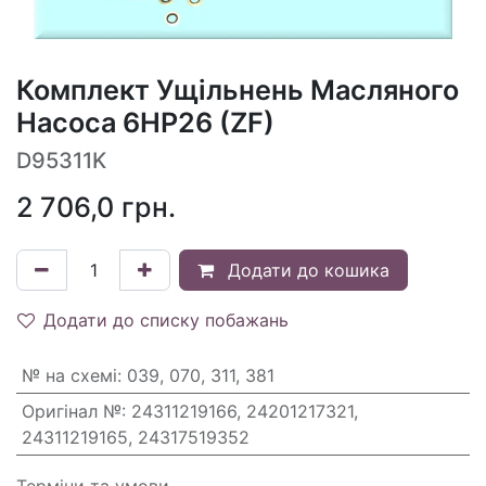
Комплект Ущільнень Масляного
Насоса 6HP26 (ZF)
D95311K
2 706,0
грн.
Додати до кошика
Додати до списку побажань
№ на схемі
:
039, 070, 311, 381
Оригінал №
:
24311219166, 24201217321,
24311219165, 24317519352
Терміни та умови