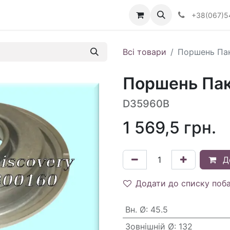
Визначити тип АКПП
+38(067)5
Всі товари
Поршень Пак
Поршень Паке
D35960B
1 569,5
грн.
Д
Додати до списку поб
Вн. Ø
:
45.5
Зовнішній Ø
:
132