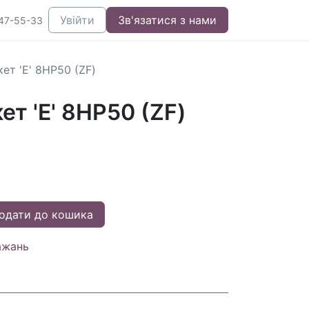
Увійти
Зв'язатися з нами
47-55-33
ет 'E' 8НР50 (ZF)
т 'E' 8НР50 (ZF)
одати до кошика
ажань