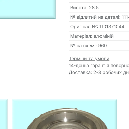
Висота
:
28.5
№ відлитий на деталі
:
11
Оригінал №
:
1101371044
Матеріал
:
алюміній
№ на схемі
:
960
Терміни та умови
14-денна гарантія поверн
Доставка: 2-3 робочих дн