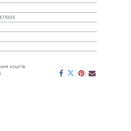
1471005
ення коштів
і