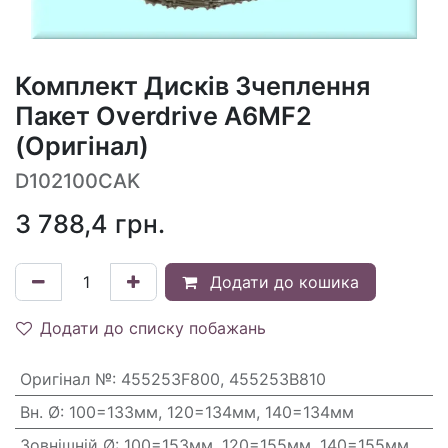
Комплект Дисків Зчеплення
Пакет Overdrive A6MF2
(Оригінал)
D102100CAK
3 788,4
грн.
Додати до кошика
Додати до списку побажань
Оригінал №
:
455253F800, 455253B810
Вн. Ø
:
100=133мм, 120=134мм, 140=134мм
Зовнішній Ø
:
100=153мм, 120=155мм, 140=155мм