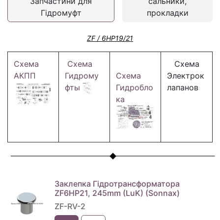
Запчастини для
сальники,
Гідромуфт
прокладки
ZF / 6HP19/21
Схема
Схема
Схема
АКПП
Гидрому
Схема
Электрок
фты
Гидробло
лапанов
ка
Заклепка Гідротрансформатора
ZF6HP21, 245mm (LuK) (Sonnax)
ZF-RV-2