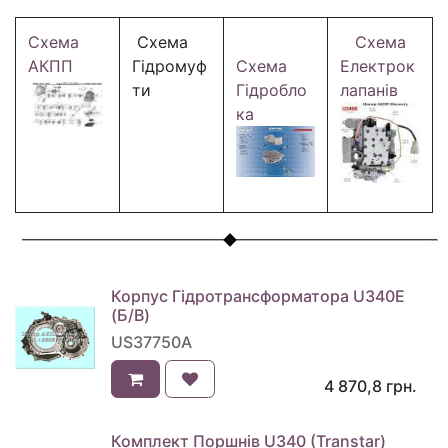
Схема
Схема
Схема
АКПП
Гідромуф
Схема
Електрок
ти
Гідробло
лапанів
ка
Корпус Гідротрансформатора U340E
(Б/В)
US37750A
4 870,8
грн.
Комплект Поршнів U340 (Transtar)