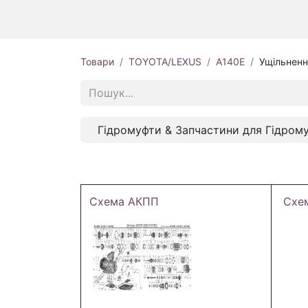
Товари
TOYOTA/LEXUS
A140E
Ущільненн
Гідромуфти & Запчастини для Гідром
Схема АКПП
Схе