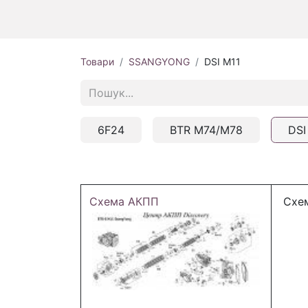
Товари
SSANGYONG
DSI M11
6F24
BTR M74/M78
DSI
Схема АКПП
Схем