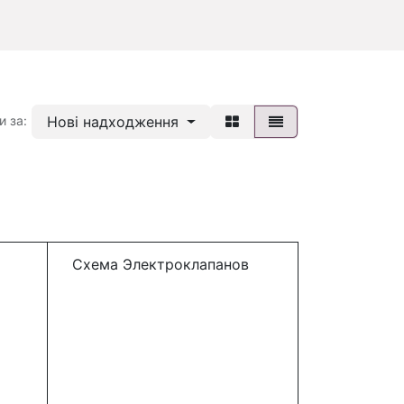
Нові надходження
и за:
Схема Электроклапанов