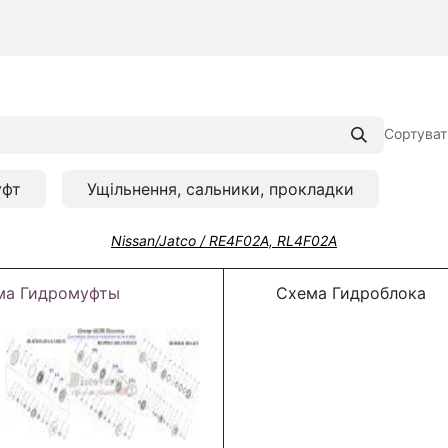
Сортуват
уфт
Ущільнення, сальники, прокладки
Nissan/Jatco / RE4F02A, RL4F02A
ма Гидромуфты
Схема Гидроблока