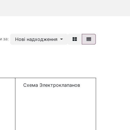
Нові надходження
и за:
Схема Электроклапанов