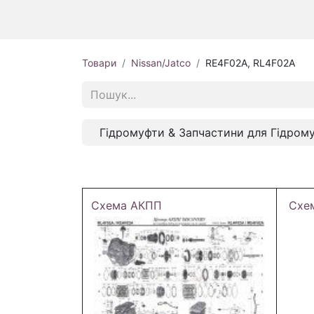
Товари
Nissan/Jatco
RE4F02A, RL4F02A
Гідромуфти & Запчастини для Гідром
Схема АКПП
Схе