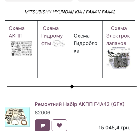
MITSUBISHI/ HYUNDAI/ KIA / F4A41/ F4A42
Схема
Схема
Схема
АКПП
Гидрому
Схема
Электрок
фты
Гидробло
лапанов
ка
Ремонтний Набір АКПП F4A42 (GFX)
82006
15 045,4
грн.