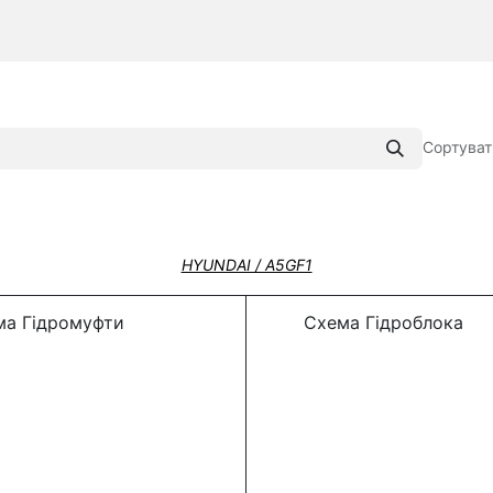
Сортуват
HYUNDAI / A5GF1
а Гідромуфти
Схема Гідроблока