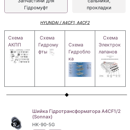
Запчастини для
сальники,
Гідромуфт
прокладки
HYUNDAI / A4CF1, A4CF2
Схема
Схема
Схема
АКПП
Гидрому
Схема
Электрок
фты
Гидробло
лапанов
ка
Шийка Гідротрансформатора A4CF1/2
(Sonnax)
HK-90-5G