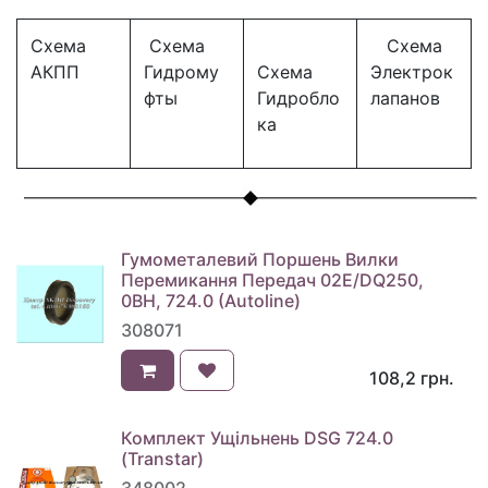
Схема
Схема
Схема
АКПП
Гидрому
Схема
Электрок
фты
Гидробло
лапанов
ка
Гумометалевий Поршень Вилки
Перемикання Передач 02E/DQ250,
0BH, 724.0 (Autoline)
308071
108,2
грн.
Комплект Ущільнень DSG 724.0
(Transtar)