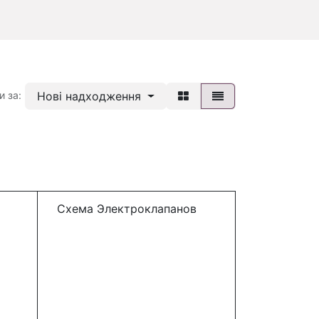
Нові надходження
и за:
Схема Электроклапанов