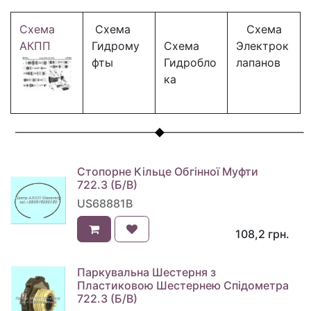
Схема
Схема
Схема
АКПП
Гидрому
Схема
Электрок
фты
Гидробло
лапанов
ка
Стопорне Кільце Обгінної Муфти
722.3 (Б/В)
US68881B
108,2
грн.
Паркувальна Шестерня з
Пластиковою Шестернею Спідометра
722.3 (Б/В)