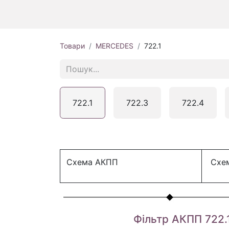
Товари
MERCEDES
722.1
722.1
722.3
722.4
Схема АКПП
Схем
Фільтр АКПП 722.1