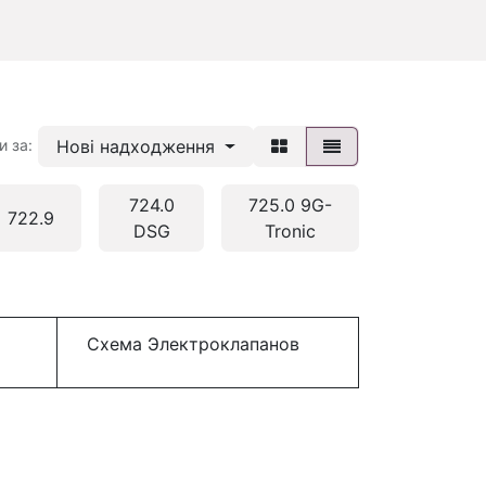
Нові надходження
и за:
724.0
725.0 9G-
722.9
DSG
Tronic
Схема Электроклапанов