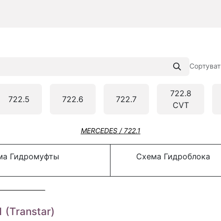
Сортуват
722.8
722.5
722.6
722.7
CVT
MERCEDES / 722.1
а Гидромуфты
Схема Гидроблока
 (Transtar)