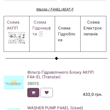
Mazda / F4AEL/4EAT-F
Схема
Схема
Схема
АКПП
Гідромуф
Схема
Електрок
ти
Гідробло
лапанів
ка
Фільтр Гідравлічного Блоку АКПП
F4A-EL (Transtar)
38015
433,0
грн.
WASHER PUMP F4AEL (Used)