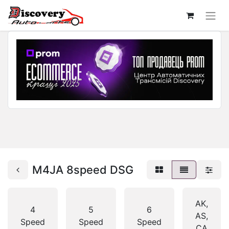
M4JA 8speed DSG
AK,
4
5
6
AS,
Speed
Speed
Speed
CA