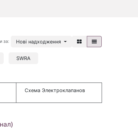
Нові надходження
и за:
SWRA
Схема Электроклапанов
нал)