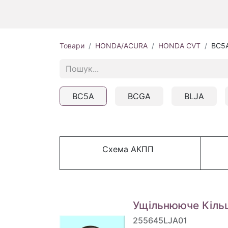
Товари
HONDA/ACURA
HONDA CVT
BC5
BC5A
BCGA
BLJA
Схема АКПП
Ущільнююче Кіль
255645LJA01