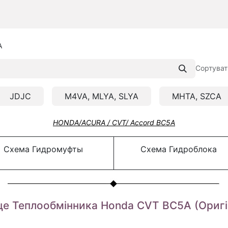
A
Сортуват
JDJC
M4VA, MLYA, SLYA
MHTA, SZCA
HONDA/ACURA / CVT/ Accord BC5A
Схема Гидромуфты
Схема Гидроблока
це Теплообмінника Honda CVT BC5A (Оригі