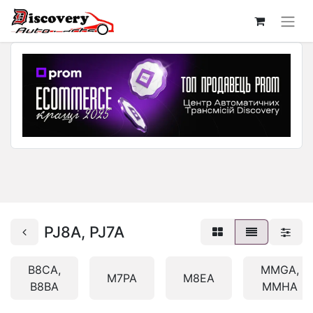
PJ8A, PJ7A
B8CA,
MMGA,
M7PA
M8EA
B8BA
MMHA