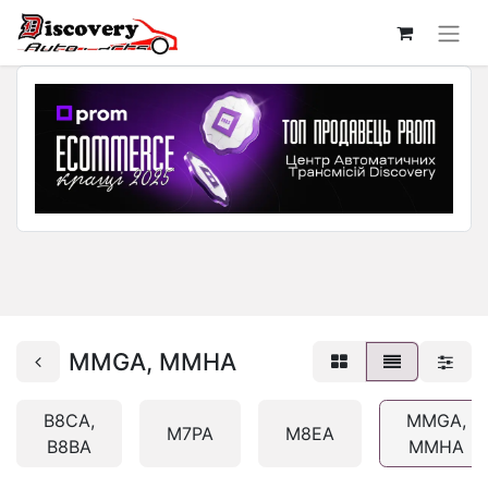
MMGA, MMHA
B8CA,
MMGA,
M7PA
M8EA
B8BA
MMHA