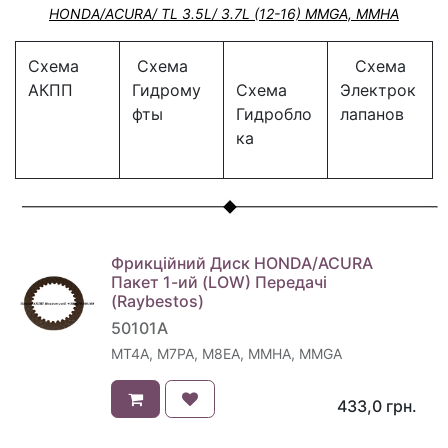
HONDA/ACURA/ TL 3.5L/ 3.7L (12-16) MMGA, MMHA
Схема
Схема
Схема
АКПП
Гидрому
Схема
Электрок
фты
Гидробло
лапанов
ка
Фрикційний Диск HONDA/ACURA
Пакет 1-ий (LOW) Передачі
(Raybestos)
50101A
MT4A, M7PA, M8EA, MMHA, MMGA
433,0
грн.