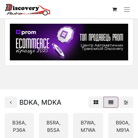
BDKA, MDKA
B36A,
B5RA,
B7WA,
B90A,
P36A
B5SA
M7WA
M91A