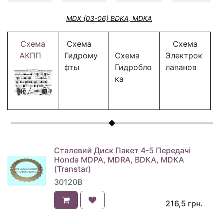
MDX (03-06) BDKA, MDKA
Схема
Схема
Схема
АКПП
Гидрому
Схема
Электрок
фты
Гидробло
лапанов
ка
Сталевий Диск Пакет 4-5 Передачі
Honda MDPA, MDRA, BDKA, MDKA
(Transtar)
30120B
216,5
грн.