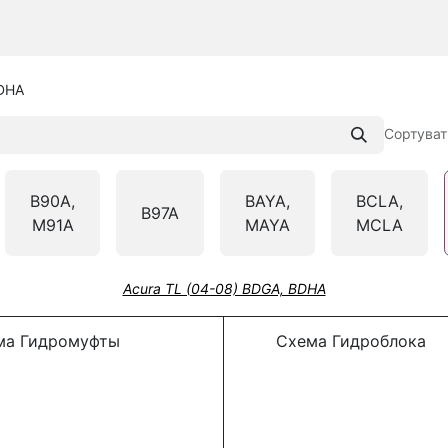
DHA
Сортуват
B90A,
BAYA,
BCLA,
B97A
M91A
MAYA
MCLA
Acura TL (04-08) BDGA, BDHA
а Гидромуфты
Схема Гидроблока