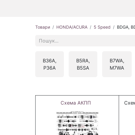
Товари
HONDA/ACURA
5 Speed
BDGA, B
B36A,
B5RA,
B7WA,
P36A
B5SA
M7WA
Схема АКПП
Схем