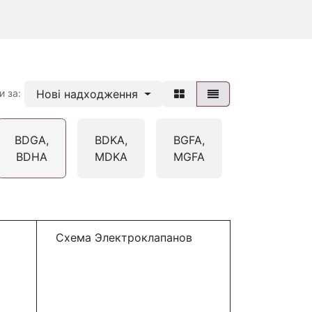
Нові надходження
и за:
BDGA,
BDKA,
BGFA,
BGHA,
BDHA
MDKA
MGFA
MGHA
Схема Электроклапанов