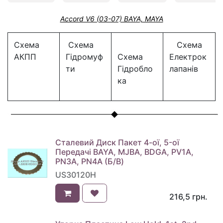
Accord V6 (03-07) BAYA, MAYA
Схема
Схема
Схема
АКПП
Гідромуф
Схема
Електрок
ти
Гідробло
лапанів
ка
Сталевий Диск Пакет 4-ої, 5-oї
Передачі BAYA, MJBA, BDGA, PV1A,
PN3A, PN4A (Б/В)
US30120H
216,5
грн.