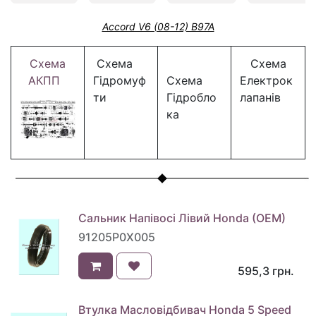
Accord V6 (08-12) B97A
Схема
Схема
Схема
АКПП
Гідромуф
Схема
Електрок
ти
Гідробло
лапанів
ка
Сальник Напівосі Лівий Honda (OEM)
91205P0X005
595,3
грн.
Втулка Масловідбивач Honda 5 Speed