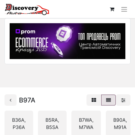
B97A
B36A,
B5RA,
B7WA,
B90A,
P36A
B5SA
M7WA
M91A