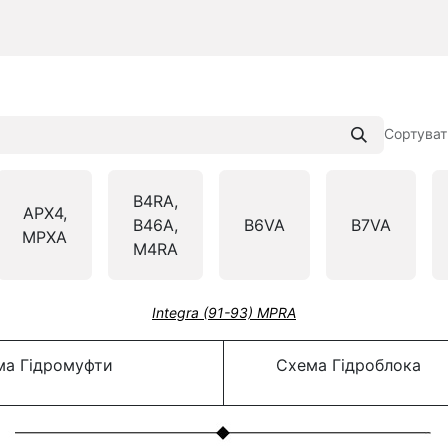
Сортуват
B4RA,
APX4,
B46A,
B6VA
B7VA
MPXA
M4RA
Integra (91-93) MPRA
а Гідромуфти
Схема Гідроблока