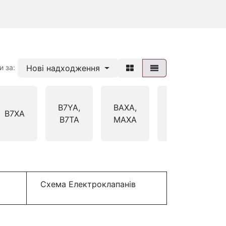
Нові надходження
и за:
B7YA,
BAXA,
BDRA,
B7XA
B7TA
MAXA
S4RA
Схема Електроклапанів