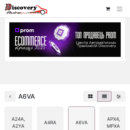
A6VA
A24A,
APX4,
A4RA
A6VA
A2YA
MPXA