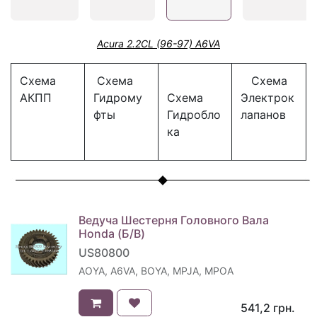
Acura 2.2CL (96-97) A6VA
Схема
Схема
Схема
АКПП
Гидрому
Схема
Электрок
фты
Гидробло
лапанов
ка
Ведуча Шестерня Головного Вала
Honda (Б/В)
US80800
AOYA, A6VA, BOYA, MPJA, MPOA
541,2
грн.