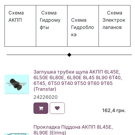
Схема
Схема
Схема
АКПП
Гидрому
Схема
Электрок
фты
Гидробло
лапанов
ка
Заглушка трубки щупа АКПП 6L45E,
6L50E 6L80E, 6L90E 8L45 8L90 6T40,
6T45, 6T50 9T40 9T50 9T60 9T65
(Transtar)
24226020
162,4
грн.
Прокладка Піддона АКПП 8L45E,
8L90E (Elring)