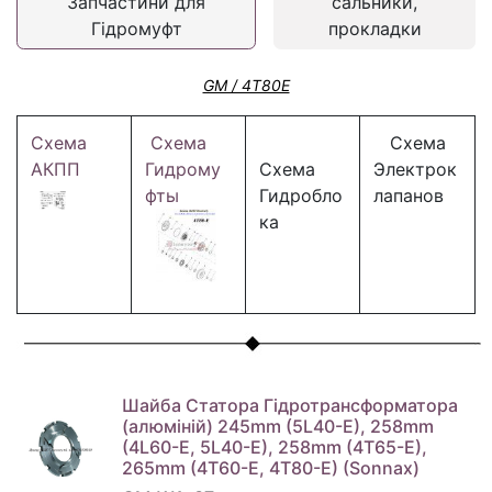
Запчастини для
сальники,
Гідромуфт
прокладки
GM / 4T80E
Схема
Схема
Схема
АКПП
Гидрому
Схема
Электрок
фты
Гидробло
лапанов
ка
Шайба Статора Гідротрансформатора
(алюміній) 245mm (5L40-E), 258mm
(4L60-E, 5L40-E), 258mm (4T65-E),
265mm (4T60-E, 4T80-E) (Sonnax)