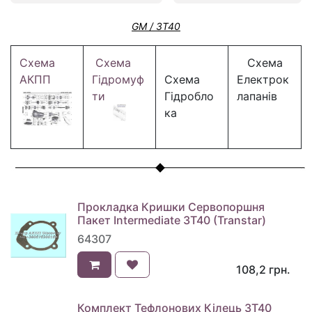
GM / 3T40
Схема
Схема
Схема
АКПП
Гідромуф
Схема
Електрок
ти
Гідробло
лапанів
ка
Прокладка Кришки Сервопоршня
Пакет Intermediate 3T40 (Transtar)
64307
108,2
грн.
Комплект Тефлонових Кілець 3T40