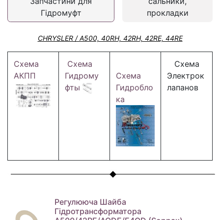
Запчастини для
сальники,
Гідромуфт
прокладки
CHRYSLER / A500, 40RH, 42RH, 42RE, 44RE
Схема
Схема
Схема
АКПП
Гидрому
Схема
Электрок
фты
Гидробло
лапанов
ка
Регулююча Шайба
Гідротрансформатора