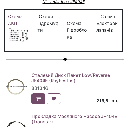
Nissan/Jatco / JF404E
Схема
Схема
Схема
АКПП
Гідромуф
Схема
Електрок
ти
Гідробло
лапанів
ка
Сталевий Диск Пакет Low/Reverse
JF404E (Raybestos)
83134G
216,5
грн.
Прокладка Масляного Насоса JF404E
(Transtar)