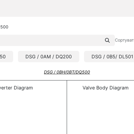
Q500
Сортуват
250
DSG / 0AM / DQ200
DSG / 0B5/ DL501
DSG / 0BH/0BT/DQ500
erter Diagram
Valve Body Diagram