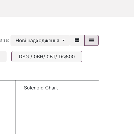
Нові надходження
и за:
DSG / 0BH/ 0BT/ DQ500
Solenoid Chart