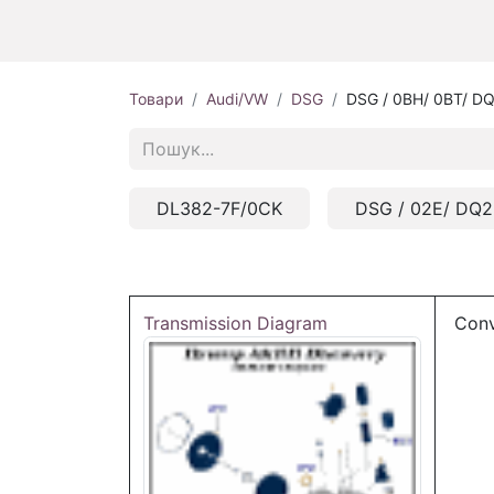
Товари
Audi/VW
DSG
DSG / 0BH/ 0BT/ D
DL382-7F/0CK
DSG / 02E/ DQ
Transmission Diagram
Conv