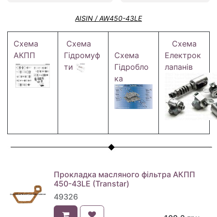
AISIN / AW450-43LE
Схема
Схема
Схема
АКПП
Гідромуф
Схема
Електрок
ти
Гідробло
лапанів
ка
Прокладка масляного фільтра АКПП
450-43LE (Transtar)
49326