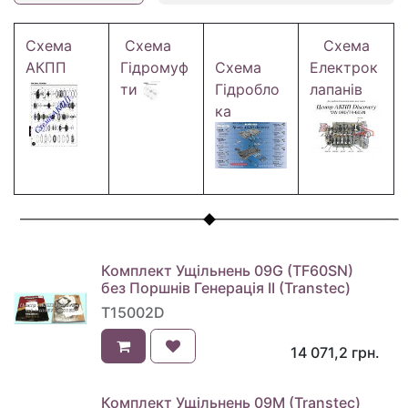
Схема
Схема
Схема
АКПП
Гідромуф
Схема
Електрок
ти
Гідробло
лапанів
ка
Комплект Ущільнень 09G (TF60SN)
без Поршнів Генерація II (Transtec)
T15002D
14 071,2
грн.
Комплект Ущільнень 09M (Transtec)