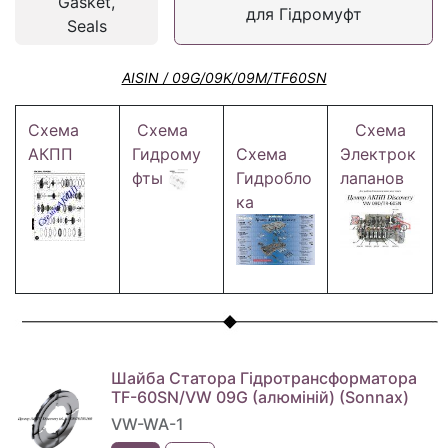
Gasket,
для Гідромуфт
Seals
AISIN / 09G/09K/09M/TF60SN
Схема
Схема
Схема
АКПП
Гидрому
Схема
Электрок
фты
Гидробло
лапанов
ка
Шайба Статора Гідротрансформатора
TF-60SN/VW 09G (алюміній) (Sonnax)
VW-WA-1