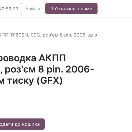
Увійти
Зв'язатися з нами
47-55-33
ПП TF60SN, 09G, роз'єм 8 pin. 2006-up з
роводка АКПП
 роз'єм 8 pin. 2006-
м тиску (GFX)
одати до кошика