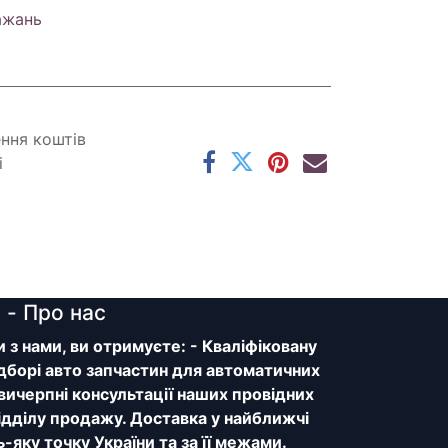
ажань
ення коштів
і
y
- Про нас
з нами, ви отримуєте: - Кваліфіковану
дборі авто запчастин для автоматичних
 вичерпні консультації наших провідних
відділу продажу. Доставка у найближчі
ь-яку точку України та за її межами.