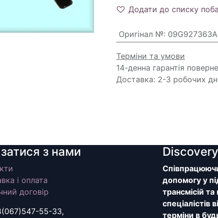
Додати до списку поб
Оригінал №
:
09G927363A
Терміни та умови
14-денна гарантія поверн
Доставка: 2-3 робочих дн
язатися з нами
Discover
кти
Співпрацюючи 
вка і оплата
допомогу у пі
чний договір
трансмісій та
спеціалістів 
8(067)547-55-33,
терміни в буд