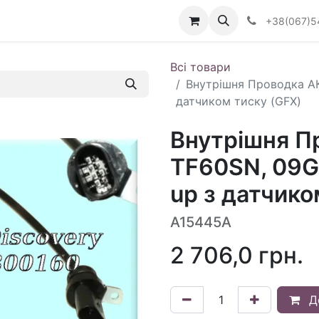
Визначити тип АКПП
+38(067)5
Всі товари
Внутрішня Проводка АК
датчиком тиску (GFX)
Внутрішня П
TF60SN, 09G,
up з датчико
A15445A
2 706,0
грн.
Д