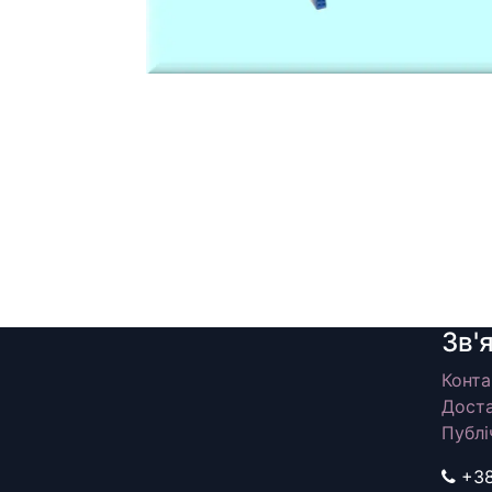
Зв'
Конта
Доста
Публі
+3