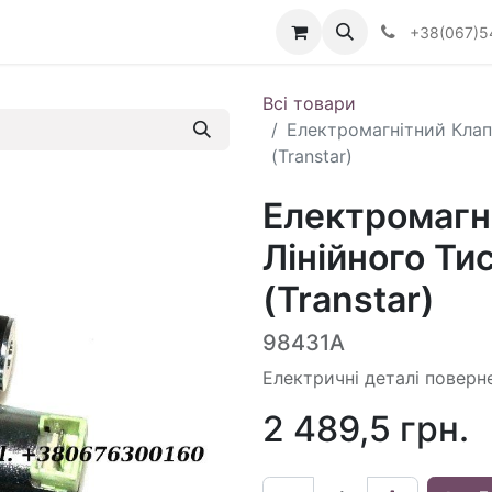
Визначити тип АКПП
+38(067)5
Всі товари
Електромагнітний Клап
(Transtar)
Електромагн
Лінійного Ти
(Transtar)
98431A
Електричні деталі поверн
2 489,5
грн.