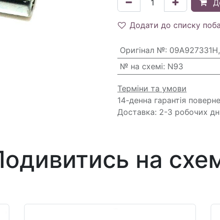
Д
Додати до списку поб
Оригінал №
:
09A927331H,
№ на схемі
:
N93
Терміни та умови
14-денна гарантія поверн
Доставка: 2-3 робочих дн
Подивитись на схем