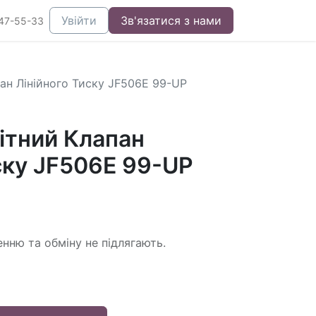
Увійти
Зв'язатися з нами
47-55-33
ан Лінійного Тиску JF506E 99-UP
ітний Клапан
ску JF506E 99-UP
енню та обміну не підлягають.