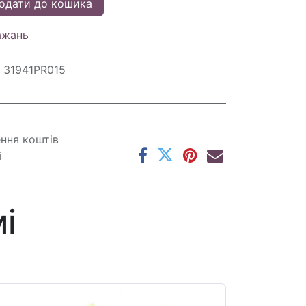
одати до кошика
ажань
 31941PR015
ення коштів
і
і