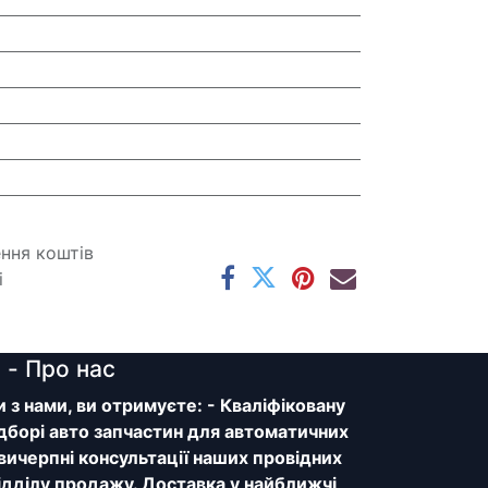
ення коштів
і
y
- Про нас
з нами, ви отримуєте: - Кваліфіковану
дборі авто запчастин для автоматичних
 вичерпні консультації наших провідних
відділу продажу. Доставка у найближчі