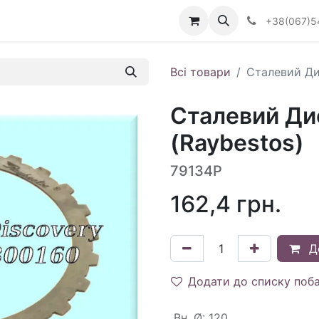
Визначити тип АКПП
+38(067)5
Всі товари
Сталевий Ди
Сталевий Дис
(Raybestos)
79134P
162,4
грн.
Д
Додати до списку поб
Вн. Ø
:
120