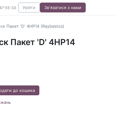
Увійти
Зв'язатися з нами
47-55-33
ск Пакет 'D' 4HP14 (Raybestos)
к Пакет 'D' 4HP14
одати до кошика
ажань