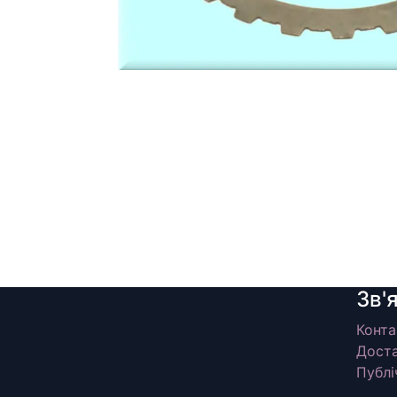
Зв'
Конта
Доста
Публі