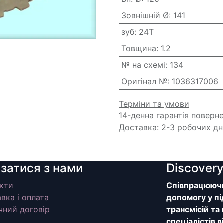
Зовнішній Ø
:
141
зуб
:
24T
Товщина
:
1.2
№ на схемі
:
134
Оригінал №
:
1036317006
Терміни та умови
14-денна гарантія поверн
Доставка: 2-3 робочих дн
язатися з нами
Discover
кти
Співпрацюючи 
вка і оплата
допомогу у пі
чний договір
трансмісій та
спеціалістів 